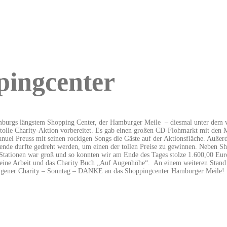
pingcenter
mburgs längstem Shopping Center, der Hamburger Meile
– diesmal unter dem
le Charity-Aktion vorbereitet. Es gab einen großen CD-Flohmarkt mit den 
Manuel Preuss mit seinen rockigen Songs die Gäste auf der Aktionsfläche. A
nde durfte gedreht werden, um einen der tollen Preise zu gewinnen. Neben Sho
 Stationen war groß und so konnten wir am Ende des Tages stolze 1.600,00 Eu
eine Arbeit und das Charity Buch „Auf Augenhöhe“.
An einem weiteren Stand
lungener Charity – Sonntag – DANKE an das Shoppingcenter Hamburger Meile!