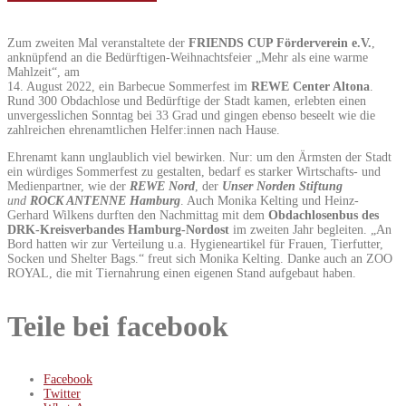
Zum zweiten Mal veranstaltete der
FRIENDS CUP Förderverein e.V.
,
anknüpfend an die Bedürftigen-Weihnachtsfeier „Mehr als eine warme
Mahlzeit“, am
14. August 2022, ein Barbecue Sommerfest im
REWE Center Altona
.
Rund 300 Obdachlose und Bedürftige der Stadt kamen, erlebten einen
unvergesslichen Sonntag bei 33 Grad und gingen ebenso beseelt wie die
zahlreichen ehrenamtlichen Helfer:innen nach Hause.
Ehrenamt kann unglaublich viel bewirken. Nur: um den Ärmsten der Stadt
ein würdiges Sommerfest zu gestalten, bedarf es starker Wirtschafts- und
Medienpartner, wie der
REWE Nord
, der
Unser Norden Stiftung
und
ROCK ANTENNE Hamburg
. Auch Monika Kelting und Heinz-
Gerhard Wilkens durften den Nachmittag mit dem
Obdachlosenbus des
DRK-Kreisverbandes Hamburg-Nordost
im zweiten Jahr begleiten. „An
Bord hatten wir zur Verteilung u.a. Hygieneartikel für Frauen, Tierfutter,
Socken und Shelter Bags.“ freut sich Monika Kelting. Danke auch an ZOO
ROYAL, die mit Tiernahrung einen eigenen Stand aufgebaut haben.
Teile bei facebook
Facebook
Twitter