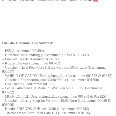
ein Bedürftiger auf der Strasse braucht! Mehr Infos findet ihr
hier
.
Hier die Gewinner Los Nummern:
– PS5 (Losnummer 002493)
– Hubschrauber Rundflug (Losnummer 002359 & 001307)
– Fussball Tickets (Losnummer 001800)
– Konzert Tickets (Losnummer 000709)
– Gutschein Hard Rock Cafe HH im wert von 50,00 Euro (Losnummer
002057)
– WORLD OF CANDY Überraschungstüte (Losnummer 001872 & 00012)
– Gutschein Fotoshootings mit Carlos Kella (Losnummer 001500)
– DAB-Radio (Losnummer 001055)
– Center Gutschein HH Meile im Wert von 50,00 Euro (Losnummer
000732)
– MOIN COFFEE Überraschungstüte (Losnummer 001973 & 002125)
– Gutschein Charity Shop im Wert von 25,00 Euro (Losnummer 00626 &
001006)
– Hoodie FRIENDS CUP nach Wahl (Losnummer 000345)
– Thermobecher Hard Rock Cafe HH (Losnummer 001076)