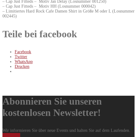
– Cap Just Fitteds – Motiv Jan Delay (Losnummer 001250)
– Cap Just Fitteds – Motiv HH (Losnummer 000042)
– Limitiertes Hard Rock Cafe Damen Shirt in Größe M oder L (Losnummer
002445)
Teile bei facebook
Facebook
Twitter
WhatsApp
Drucken
Abonnieren Sie unseren
kostenlosen Newsletter!
Wir informieren Sie über neue Events und halten Sie auf dem Laufenden.
Anmelden