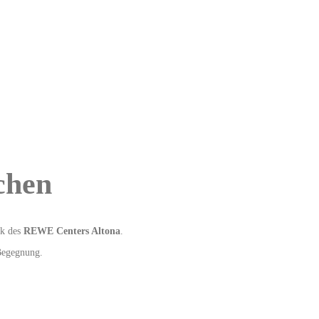
chen
ck des
REWE Centers Altona
.
 Begegnung.