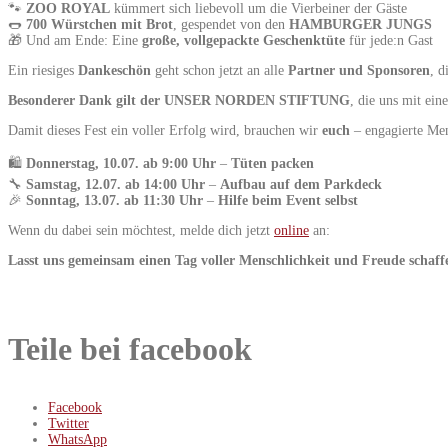
🐾
ZOO ROYAL
kümmert sich liebevoll um die Vierbeiner der Gäste
🌭
700 Würstchen mit Brot
, gespendet von den
HAMBURGER JUNGS
🎁 Und am Ende: Eine
große, vollgepackte Geschenktüte
für jede:n Gast
Ein riesiges
Dankeschön
geht schon jetzt an alle
Partner und Sponsoren
, d
Besonderer Dank gilt der UNSER NORDEN STIFTUNG
, die uns mit ei
Damit dieses Fest ein voller Erfolg wird, brauchen wir
euch
– engagierte Men
🛍️
Donnerstag, 10.07. ab 9:00 Uhr
–
Tüten packen
🔧
Samstag, 12.07. ab 14:00 Uhr
–
Aufbau auf dem Parkdeck
🎉
Sonntag, 13.07. ab 11:30 Uhr
–
Hilfe beim Event selbst
Wenn du dabei sein möchtest, melde dich jetzt
online
an:
Lasst uns gemeinsam einen Tag voller Menschlichkeit und Freude schaff
Teile bei facebook
Facebook
Twitter
WhatsApp