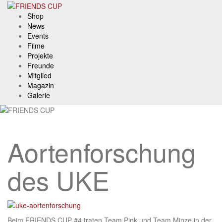
Skip
to
Shop
content
News
Events
Filme
Projekte
Freunde
Mitglied
Magazin
Galerie
Aortenforschung
des UKE
Beim FRIENDS CUP #4 traten Team Pink und Team Minze in der