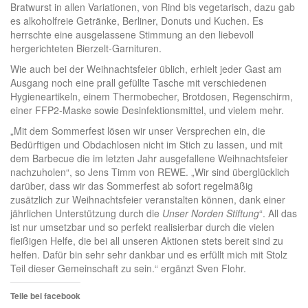
Bratwurst in allen Variationen, von Rind bis vegetarisch, dazu gab
es alkoholfreie Getränke, Berliner, Donuts und Kuchen. Es
herrschte eine ausgelassene Stimmung an den liebevoll
hergerichteten Bierzelt-Garnituren.
Wie auch bei der Weihnachtsfeier üblich, erhielt jeder Gast am
Ausgang noch eine prall gefüllte Tasche mit verschiedenen
Hygieneartikeln, einem Thermobecher, Brotdosen, Regenschirm,
einer FFP2-Maske sowie Desinfektionsmittel, und vielem mehr.
„Mit dem Sommerfest lösen wir unser Versprechen ein, die
Bedürftigen und Obdachlosen nicht im Stich zu lassen, und mit
dem Barbecue die im letzten Jahr ausgefallene Weihnachtsfeier
nachzuholen“, so Jens Timm von REWE. „Wir sind überglücklich
darüber, dass wir das Sommerfest ab sofort regelmäßig
zusätzlich zur Weihnachtsfeier veranstalten können, dank einer
jährlichen Unterstützung durch die
Unser Norden Stiftung
“. All das
ist nur umsetzbar und so perfekt realisierbar durch die vielen
fleißigen Helfe, die bei all unseren Aktionen stets bereit sind zu
helfen. Dafür bin sehr sehr dankbar und es erfüllt mich mit Stolz
Teil dieser Gemeinschaft zu sein.“ ergänzt Sven Flohr.
Teile bei facebook